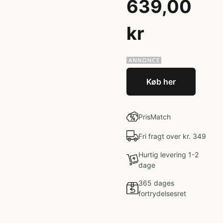
639,00
kr
Køb her
PrisMatch
Fri fragt over kr. 349
Hurtig levering 1-2
dage
365 dages
fortrydelsesret