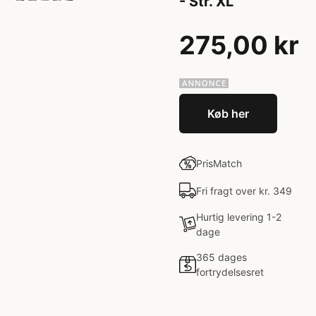
- Str. XL
275,00 kr
Køb her
PrisMatch
Fri fragt over kr. 349
Hurtig levering 1-2
dage
365 dages
fortrydelsesret