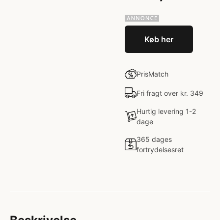
Køb her
PrisMatch
Fri fragt over kr. 349
Hurtig levering 1-2
dage
365 dages
fortrydelsesret