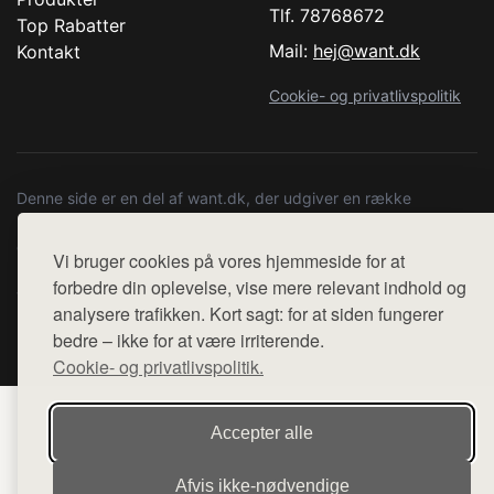
Tlf. 78768672
Top Rabatter
Mail:
hej@want.dk
Kontakt
Cookie- og privatlivspolitik
Denne side er en del af want.dk, der udgiver en række
hjemmesider med præsentation af forskellige produkter fra
diverse webshops. Der sælges ikke varer fra denne side - vi
Vi bruger cookies på vores hjemmeside for at
henviser til de shops, som sælger varen. Vi har heller ikke
forbedre din oplevelse, vise mere relevant indhold og
varerne på lager.
analysere trafikken. Kort sagt: for at siden fungerer
bedre – ikke for at være irriterende.
© 2026 copenhagenartrun.dk. Alle rettigheder forbeholdes.
Cookie- og privatlivspolitik.
Accepter alle
Afvis ikke‑nødvendige