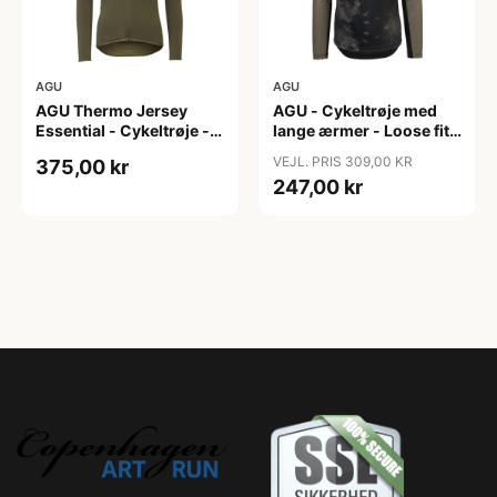
AGU
AGU
AGU Thermo Jersey
AGU - Cykeltrøje med
Essential - Cykeltrøje -
lange ærmer - Loose fit -
Dame - Army grøn - Str.
MTB - Army Grøn - Str. S
VEJL. PRIS 309,00 KR
375,00 kr
XXL
247,00 kr