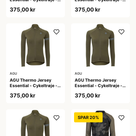
Dame - Army grøn - Str.
Dame - Army grøn - Str.
375,00 kr
375,00 kr
L
M
AGU
AGU
AGU Thermo Jersey
AGU Thermo Jersey
Essential - Cykeltrøje -
Essential - Cykeltrøje -
Dame - Army grøn - Str.
Dame - Army grøn - Str.
375,00 kr
375,00 kr
S
XL
SPAR 20%