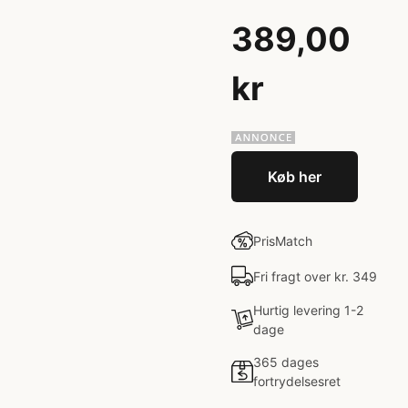
389,00
kr
Køb her
PrisMatch
Fri fragt over kr. 349
Hurtig levering 1-2
dage
365 dages
fortrydelsesret