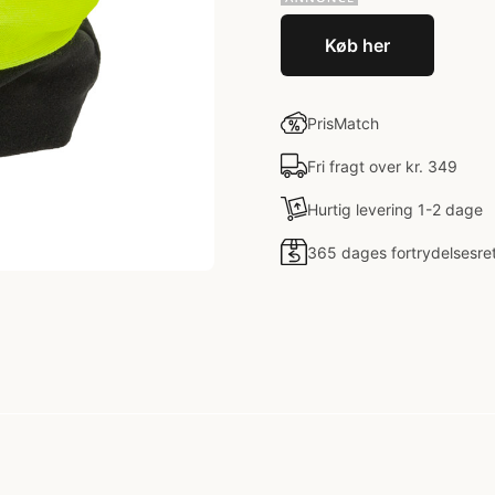
Køb her
PrisMatch
Fri fragt over kr. 349
Hurtig levering 1-2 dage
365 dages fortrydelsesre