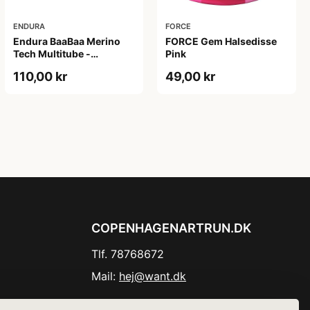
ENDURA
FORCE
Endura BaaBaa Merino
FORCE Gem Halsedisse
Tech Multitube -
Pink
Halsedisse - Black - Str.
110,00 kr
49,00 kr
One size
COPENHAGENARTRUN.DK
Tlf. 78768672
Mail:
hej@want.dk
Cookie- og privatlivspolitik