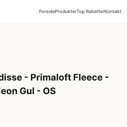
Forside
Produkter
Top Rabatter
Kontakt
isse - Primaloft Fleece -
Neon Gul - OS