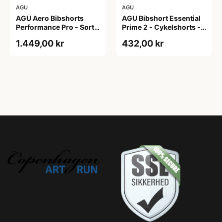
AGU
AGU
AGU Aero Bibshorts
AGU Bibshort Essential
Performance Pro - Sort -
Prime 2 - Cykelshorts -
Str. XL
Dame - Army Grøn - Str.
1.449,00 kr
432,00 kr
2XL