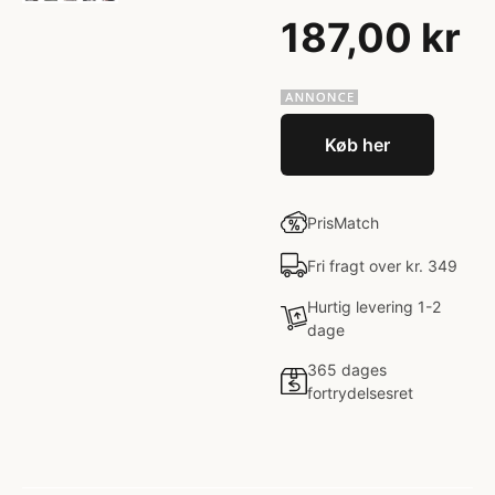
187,00 kr
Køb her
PrisMatch
Fri fragt over kr. 349
Hurtig levering 1-2
dage
365 dages
fortrydelsesret