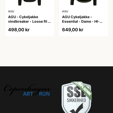
AGU
AGU
AGU - Cykeljakke
AGU Cykeljakke -
vindbreaker - Loose fit -
Essential - Dame - HI-
Sort - Str. XXXL
VIS - Sort/Gul - Str. M
498,00 kr
649,00 kr