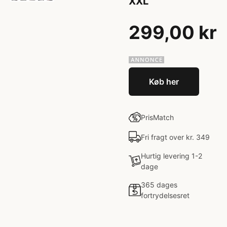
XXL
299,00 kr
Køb her
PrisMatch
Fri fragt over kr. 349
Hurtig levering 1-2
dage
365 dages
fortrydelsesret