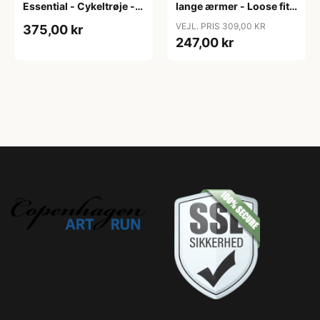
Essential - Cykeltrøje -
lange ærmer - Loose fit -
Dame - Army grøn - Str.
MTB - Army Grøn - Str. S
VEJL. PRIS 309,00 KR
375,00 kr
XXL
247,00 kr