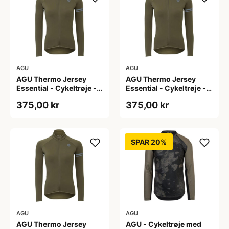
AGU
AGU
AGU Thermo Jersey
AGU Thermo Jersey
Essential - Cykeltrøje -
Essential - Cykeltrøje -
Dame - Army grøn - Str.
Dame - Army grøn - Str.
375,00 kr
375,00 kr
S
XL
SPAR 20%
AGU
AGU
AGU Thermo Jersey
AGU - Cykeltrøje med