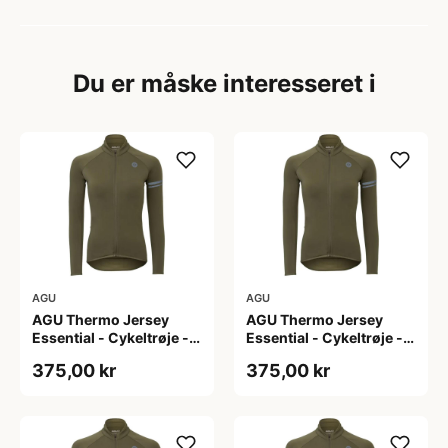
Du er måske interesseret i
AGU
AGU
AGU Thermo Jersey
AGU Thermo Jersey
Essential - Cykeltrøje -
Essential - Cykeltrøje -
Dame - Army grøn - Str.
Dame - Army grøn - Str.
375,00 kr
375,00 kr
L
M