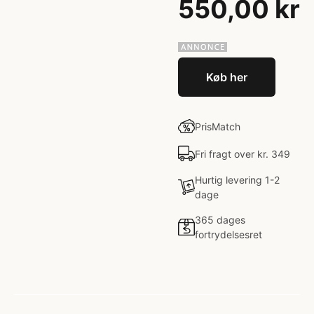
550,00 kr
Køb her
PrisMatch
Fri fragt over kr. 349
Hurtig levering 1-2
dage
365 dages
fortrydelsesret