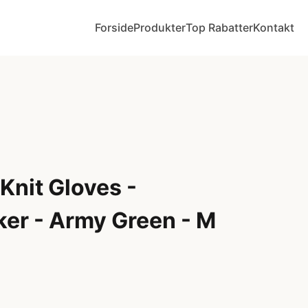
Forside
Produkter
Top Rabatter
Kontakt
Knit Gloves -
er - Army Green - M