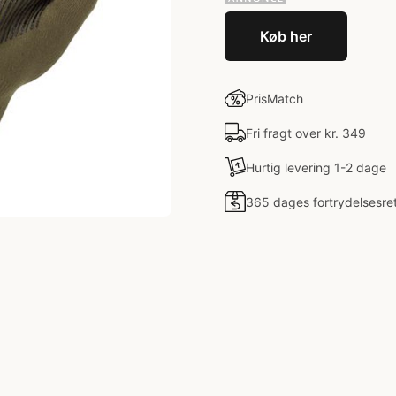
Køb her
PrisMatch
Fri fragt over kr. 349
Hurtig levering 1-2 dage
365 dages fortrydelsesre