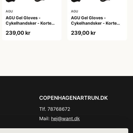
AGU
AGU
AGU Gel Gloves -
AGU Gel Gloves -
Cykelhandsker - Korte
Cykelhandsker - Korte
fingre - Hvid - Str. M
fingre - Hvid - Str. S
239,00 kr
239,00 kr
COPENHAGENARTRUN.DK
Tlf. 78768672
Mail:
hej@want.dk
Cookie- og privatlivspolitik