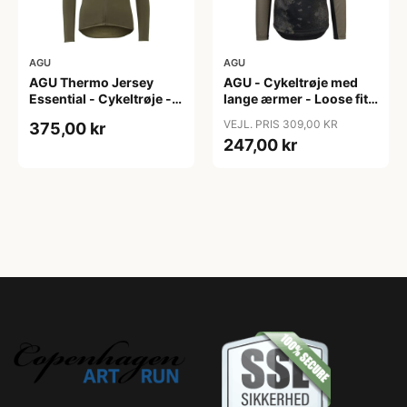
AGU
AGU
AGU Thermo Jersey
AGU - Cykeltrøje med
Essential - Cykeltrøje -
lange ærmer - Loose fit -
Dame - Army grøn - Str.
MTB - Army Grøn - Str. S
VEJL. PRIS 309,00 KR
375,00 kr
XXL
247,00 kr