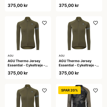
Dame - Army grøn - Str.
Dame - Army grøn - Str.
375,00 kr
375,00 kr
L
M
AGU
AGU
AGU Thermo Jersey
AGU Thermo Jersey
Essential - Cykeltrøje -
Essential - Cykeltrøje -
Dame - Army grøn - Str.
Dame - Army grøn - Str.
375,00 kr
375,00 kr
S
XL
SPAR 20%