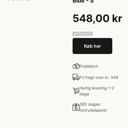
Blue - S
548,00 kr
Køb her
PrisMatch
Fri fragt over kr. 349
Hurtig levering 1-2
dage
365 dages
fortrydelsesret