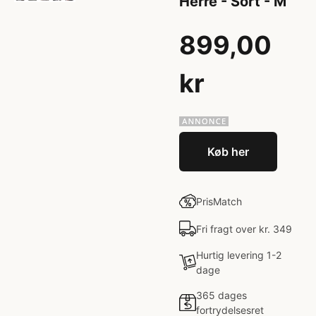
Herre - Sort - M
899,00
kr
Køb her
PrisMatch
Fri fragt over kr. 349
Hurtig levering 1-2
dage
365 dages
fortrydelsesret