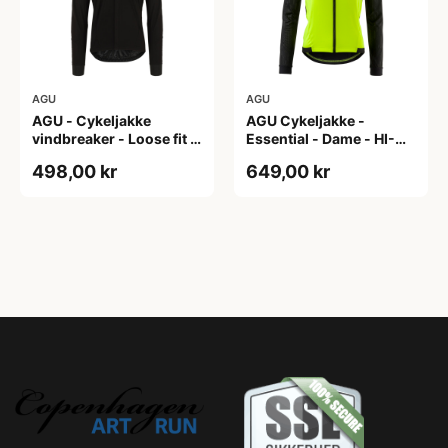
AGU
AGU
AGU - Cykeljakke
AGU Cykeljakke -
vindbreaker - Loose fit -
Essential - Dame - HI-
Sort - Str. XXXL
VIS - Sort/Gul - Str. M
498,00 kr
649,00 kr