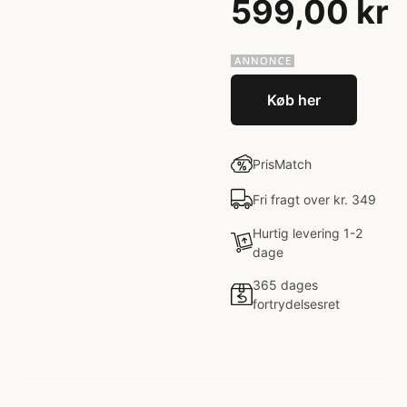
599,00 kr
Køb her
PrisMatch
Fri fragt over kr. 349
Hurtig levering 1-2
dage
365 dages
fortrydelsesret