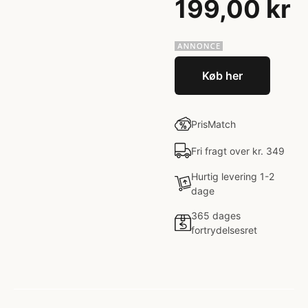
199,00 kr
Køb her
PrisMatch
Fri fragt over kr. 349
Hurtig levering 1-2
dage
365 dages
fortrydelsesret