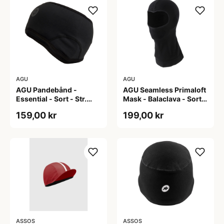
AGU
AGU
AGU Pandebånd -
AGU Seamless Primaloft
Essential - Sort - Str.
Mask - Balaclava - Sort -
S/M
Str. S/M
159,00 kr
199,00 kr
ASSOS
ASSOS