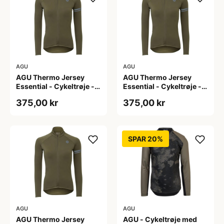
AGU
AGU
AGU Thermo Jersey
AGU Thermo Jersey
Essential - Cykeltrøje -
Essential - Cykeltrøje -
Dame - Army grøn - Str.
Dame - Army grøn - Str.
375,00 kr
375,00 kr
S
XL
SPAR 20%
AGU
AGU
AGU Thermo Jersey
AGU - Cykeltrøje med