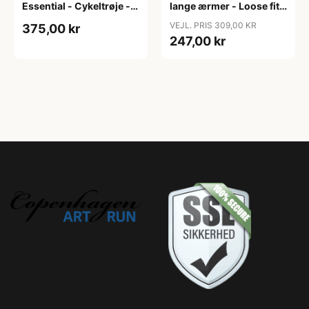
Essential - Cykeltrøje -
lange ærmer - Loose fit -
Dame - Army grøn - Str.
MTB - Army Grøn - Str. S
VEJL. PRIS 309,00 KR
375,00 kr
XXL
247,00 kr