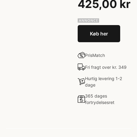
425,00 kr
Køb her
PrisMatch
Fri fragt over kr. 349
Hurtig levering 1-2
dage
365 dages
fortrydelsesret