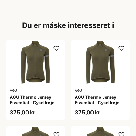
Du er måske interesseret i
AGU
AGU
AGU Thermo Jersey
AGU Thermo Jersey
Essential - Cykeltrøje -
Essential - Cykeltrøje -
Dame - Army grøn - Str.
Dame - Army grøn - Str.
375,00 kr
375,00 kr
L
M