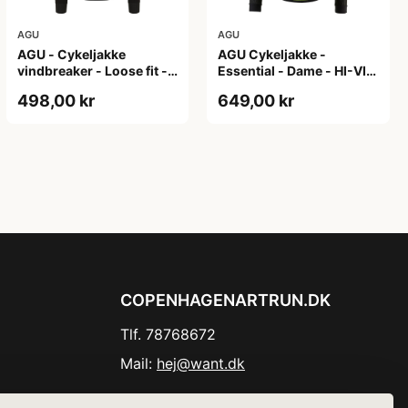
AGU
AGU
AGU - Cykeljakke
AGU Cykeljakke -
vindbreaker - Loose fit -
Essential - Dame - HI-VIS
Sort - Str. XXXL
- Sort/Gul - Str. M
498,00 kr
649,00 kr
COPENHAGENARTRUN.DK
Tlf. 78768672
Mail:
hej@want.dk
Cookie- og privatlivspolitik