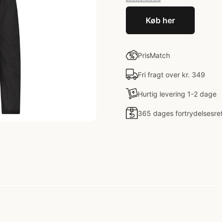
Køb her
PrisMatch
Fri fragt over kr. 349
Hurtig levering 1-2 dage
365 dages fortrydelsesre