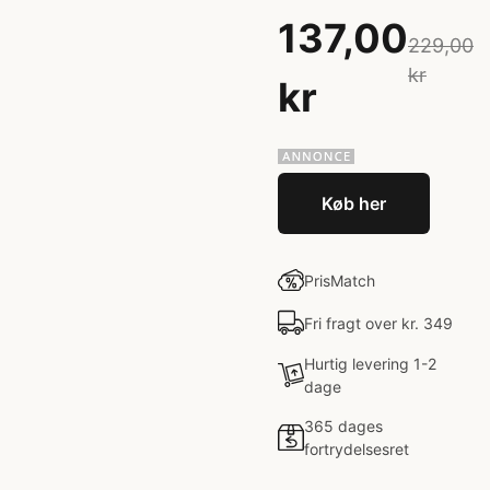
137,00
229,00
kr
kr
Køb her
PrisMatch
Fri fragt over kr. 349
Hurtig levering 1-2
dage
365 dages
fortrydelsesret