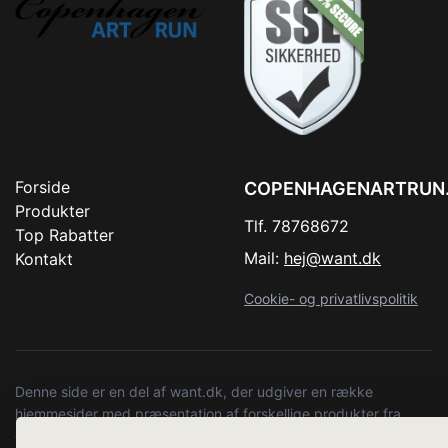
Forside
COPENHAGENARTRUN
Produkter
Tlf. 78768672
Top Rabatter
Mail:
hej@want.dk
Kontakt
Cookie- og privatlivspolitik
Denne side er en del af want.dk, der udgiver en række
hjemmesider med præsentation af forskellige produkter fra
diverse webshops. Der sælges ikke varer fra denne side - vi