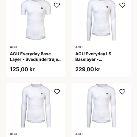
AGU
AGU
AGU Everyday Base
AGU Everyday LS
Layer - Svedundertrøje
Baselayer -
K/Æ - Hvid - Str. XXL
Svedundertrøje - Lange
125,00 kr
229,00 kr
Ærmer - Herre - Hvid -
L/XL
AGU
AGU