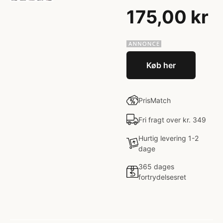
175,00 kr
Køb her
PrisMatch
Fri fragt over kr. 349
Hurtig levering 1-2
dage
365 dages
fortrydelsesret