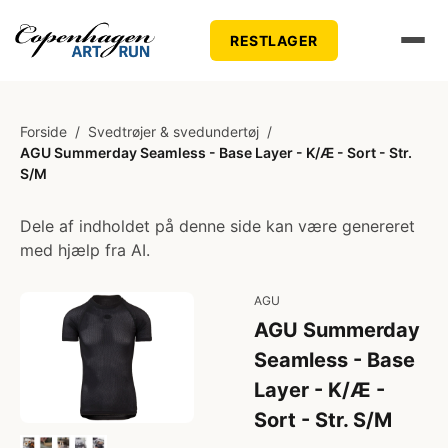
RESTLAGER
Forside
/
Svedtrøjer & svedundertøj
/
AGU Summerday Seamless - Base Layer - K/Æ - Sort - Str.
S/M
Dele af indholdet på denne side kan være genereret
med hjælp fra AI.
AGU
AGU Summerday
Seamless - Base
Layer - K/Æ -
Sort - Str. S/M