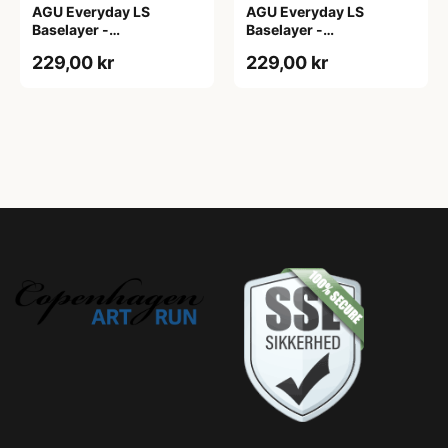
AGU Everyday LS
AGU Everyday LS
Baselayer -
Baselayer -
Svedundertrøje - Lange
Svedundertrøje - Lange
229,00 kr
229,00 kr
Ærmer - Herre - Hvid -
Ærmer - Herre - Hvid
S/M
-2XL