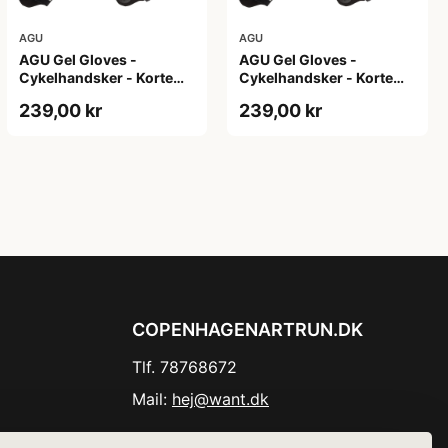
AGU
AGU
AGU Gel Gloves -
AGU Gel Gloves -
Cykelhandsker - Korte
Cykelhandsker - Korte
fingre - Hvid - Str. M
fingre - Hvid - Str. S
239,00 kr
239,00 kr
COPENHAGENARTRUN.DK
Tlf. 78768672
Mail:
hej@want.dk
Cookie- og privatlivspolitik