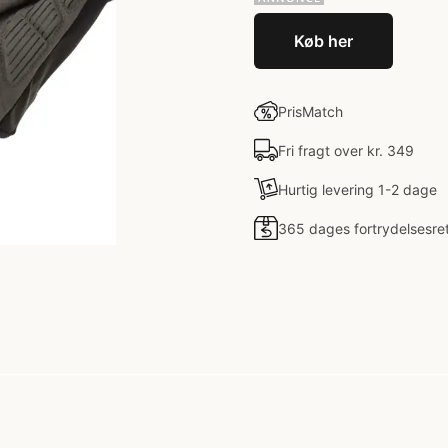
Køb her
PrisMatch
Fri fragt over kr. 349
Hurtig levering 1-2 dage
365 dages fortrydelsesre