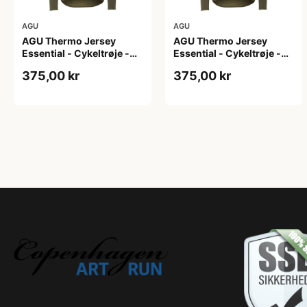
AGU
AGU
AGU Thermo Jersey
AGU Thermo Jersey
Essential - Cykeltrøje -
Essential - Cykeltrøje -
Dame - Army grøn - Str. L
Dame - Army grøn - Str.
375,00 kr
375,00 kr
M