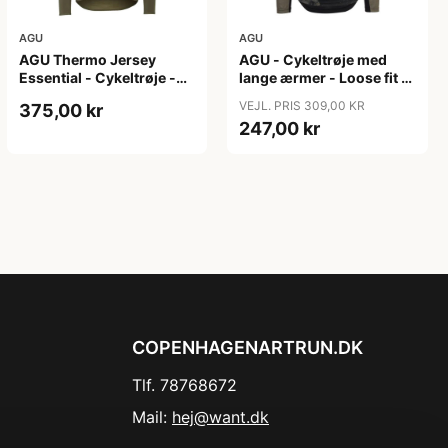
AGU
AGU
AGU Thermo Jersey
AGU - Cykeltrøje med
Essential - Cykeltrøje -
lange ærmer - Loose fit -
Dame - Army grøn - Str.
MTB - Army Grøn - Str. S
VEJL. PRIS 309,00 KR
375,00 kr
XXL
247,00 kr
COPENHAGENARTRUN.DK
Tlf. 78768672
Mail:
hej@want.dk