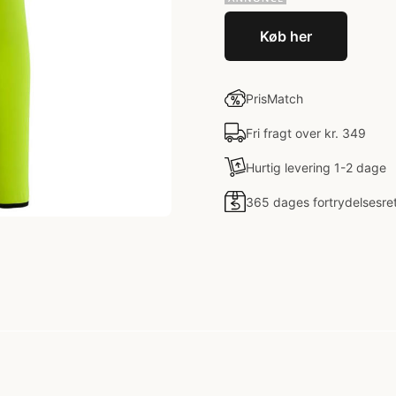
Køb her
PrisMatch
Fri fragt over kr. 349
Hurtig levering 1-2 dage
365 dages fortrydelsesre