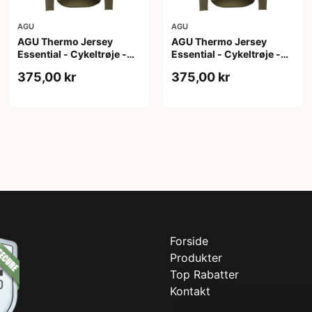
AGU
AGU
AGU Thermo Jersey
AGU Thermo Jersey
Essential - Cykeltrøje -
Essential - Cykeltrøje -
Dame - Army grøn - Str. S
Dame - Army grøn - Str.
375,00 kr
375,00 kr
XL
Forside
Produkter
Top Rabatter
Kontakt