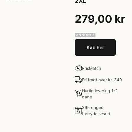
2XL
279,00 kr
Køb her
PrisMatch
Fri fragt over kr. 349
Hurtig levering 1-2
dage
365 dages
fortrydelsesret