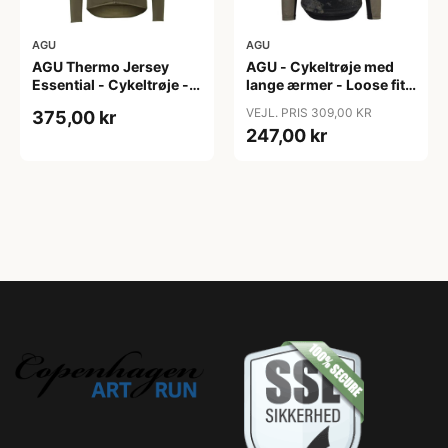
AGU
AGU
AGU Thermo Jersey
AGU - Cykeltrøje med
Essential - Cykeltrøje -
lange ærmer - Loose fit -
Dame - Army grøn - Str.
MTB - Army Grøn - Str. S
VEJL. PRIS 309,00 KR
375,00 kr
XXL
247,00 kr