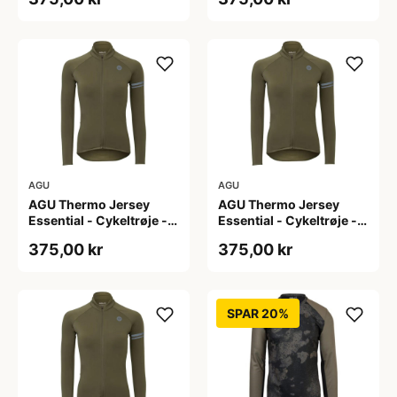
L
M
AGU
AGU
AGU Thermo Jersey
AGU Thermo Jersey
Essential - Cykeltrøje -
Essential - Cykeltrøje -
Dame - Army grøn - Str.
Dame - Army grøn - Str.
375,00 kr
375,00 kr
S
XL
SPAR 20%