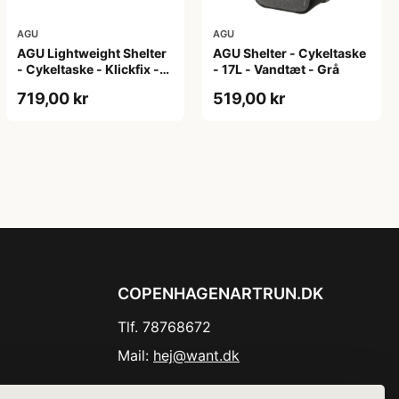
AGU
AGU
AGU Lightweight Shelter
AGU Shelter - Cykeltaske
- Cykeltaske - Klickfix -
- 17L - Vandtæt - Grå
21L - 2 stk - Sort
719,00 kr
519,00 kr
COPENHAGENARTRUN.DK
Tlf. 78768672
Mail:
hej@want.dk
Cookie- og privatlivspolitik