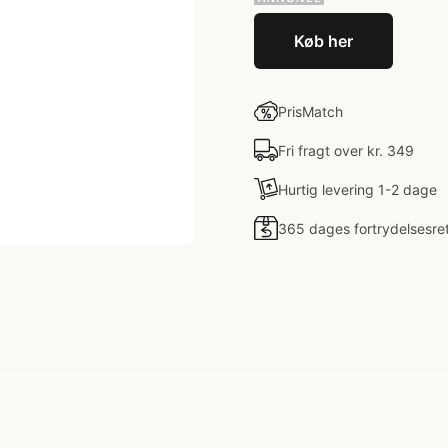
Køb her
PrisMatch
Fri fragt over kr. 349
Hurtig levering 1-2 dage
365 dages fortrydelsesre