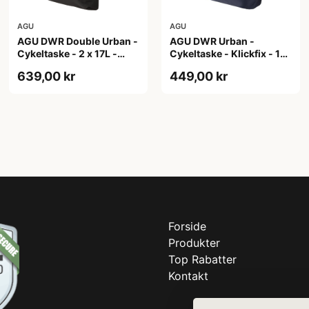
AGU
AGU
AGU DWR Double Urban -
AGU DWR Urban -
Cykeltaske - 2 x 17L -
Cykeltaske - Klickfix - 17L
Sort
- Navy blå
639,00 kr
449,00 kr
Forside
Produkter
Top Rabatter
Kontakt