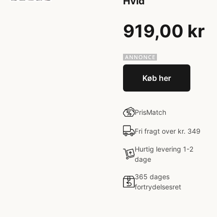
Hvid
919,00 kr
Køb her
PrisMatch
Fri fragt over kr. 349
Hurtig levering 1-2
dage
365 dages
fortrydelsesret