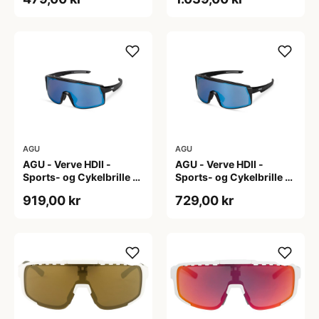
Mat Sort
AGU
AGU
AGU - Verve HDII -
AGU - Verve HDII -
Sports- og Cykelbrille -
Sports- og Cykelbrille -
3 sæt linser - Crystal
3 sæt linser - Mat
919,00 kr
729,00 kr
Sort/Gul