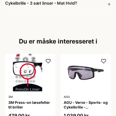
Cykelbrille - 3 sæt linser - Mat Hvid?
Du er måske interesseret i
3M
AGU
3M Press-on læsefelter
AGU - Verve - Sports- og
til briller
Cykelbrille -
Photokromisk linse -
479,00 kr
1.039,00 kr