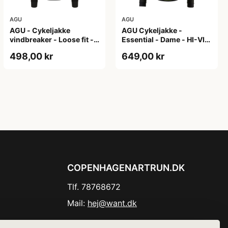
AGU
AGU
AGU - Cykeljakke
AGU Cykeljakke -
vindbreaker - Loose fit -
Essential - Dame - HI-VIS
Sort - Str. XXXL
- Sort/Gul - Str. M
498,00 kr
649,00 kr
COPENHAGENARTRUN.DK
Tlf. 78768672
Mail:
hej@want.dk
Cookie- og privatlivspolitik