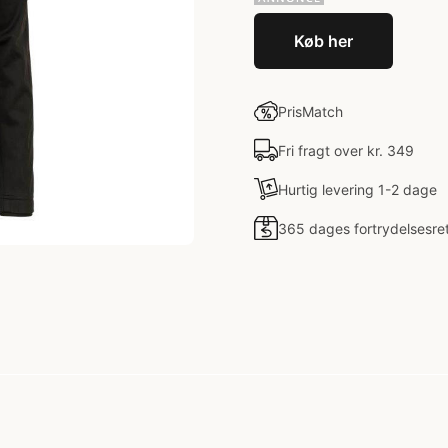
Køb her
PrisMatch
Fri fragt over kr. 349
Hurtig levering 1-2 dage
365 dages fortrydelsesre