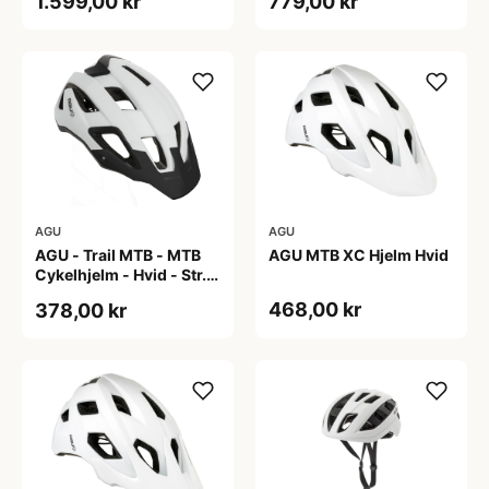
1.599,00 kr
779,00 kr
AGU
AGU
AGU - Trail MTB - MTB
AGU MTB XC Hjelm Hvid
Cykelhjelm - Hvid - Str.
58-62 cm
468,00 kr
378,00 kr