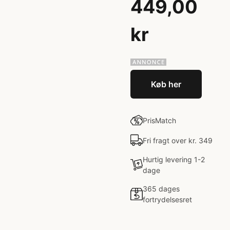
449,00
kr
Køb her
PrisMatch
Fri fragt over kr. 349
Hurtig levering 1-2
dage
365 dages
fortrydelsesret