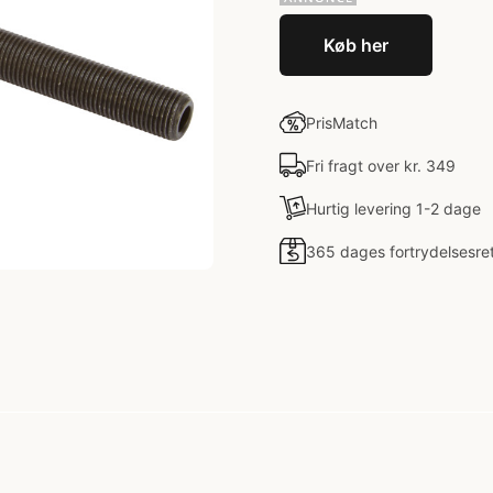
Køb her
PrisMatch
Fri fragt over kr. 349
Hurtig levering 1-2 dage
365 dages fortrydelsesre