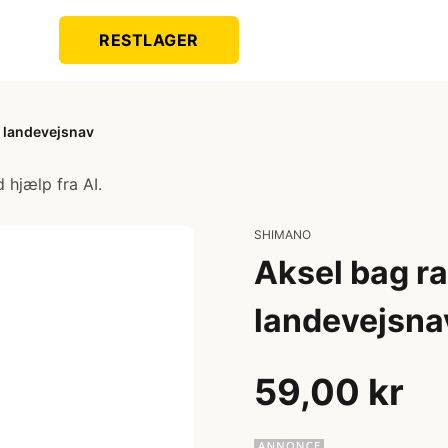
RESTLAGER
l landevejsnav
 hjælp fra AI.
SHIMANO
Aksel bag r
landevejsna
59,00 kr