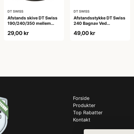
DT SWISS
DT SWISS
Afstands skive DT Swiss
Afstandsstykke DT Swiss
190/240/350 mellem
240 Bagnav Ved
inderste leje og
kassettehylster
29,00 kr
49,00 kr
gevindring
Forside
Produkter
Top Rabatter
Kontakt