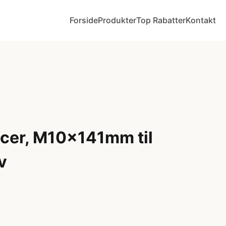
Forside
Produkter
Top Rabatter
Kontakt
acer, M10x141mm til
v