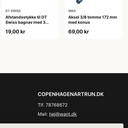
DT SWISS
WAG
Afstandsstykke til DT
Aksel 3/8 tomme 172 mm
Swiss bagnav med 3
med konus
paler
19,00 kr
69,00 kr
COPENHAGENARTRUN.DK
Tlf. 78768672
Mail:
hej@want.dk
Cookie- og privatlivspolitik