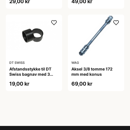
29,00 kr
49,00 kr
gevindring
DT SWISS
WAG
Afstandsstykke til DT
Aksel 3/8 tomme 172
Swiss bagnav med 3
mm med konus
paler
19,00 kr
69,00 kr