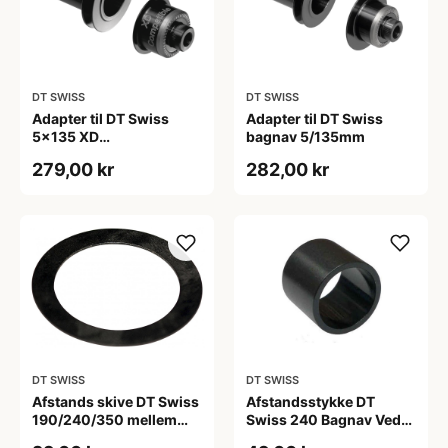
DT SWISS
DT SWISS
Adapter til DT Swiss
Adapter til DT Swiss
5x135 XD
bagnav 5/135mm
kassettehylster
279,00 kr
282,00 kr
DT SWISS
DT SWISS
Afstands skive DT Swiss
Afstandsstykke DT
190/240/350 mellem
Swiss 240 Bagnav Ved
inderste leje og
kassettehylster