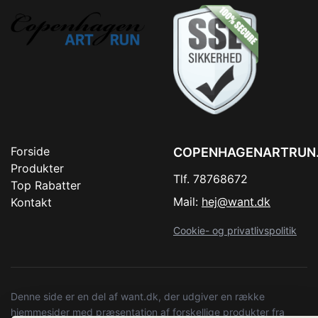
Forside
COPENHAGENARTRUN
Produkter
Tlf. 78768672
Top Rabatter
Mail:
hej@want.dk
Kontakt
Cookie- og privatlivspolitik
Denne side er en del af want.dk, der udgiver en række
hjemmesider med præsentation af forskellige produkter fra