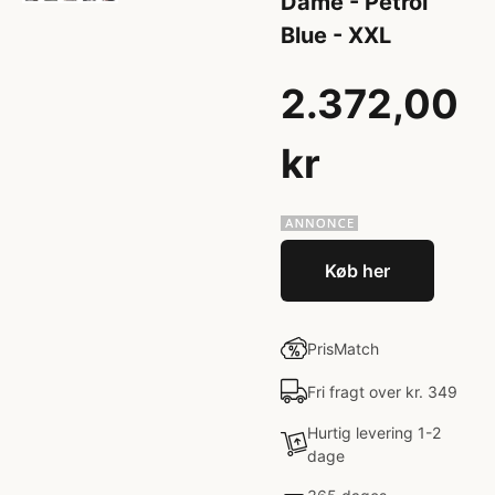
Dame - Petrol
Blue - XXL
2.372,00
kr
Køb her
PrisMatch
Fri fragt over kr. 349
Hurtig levering 1-2
dage