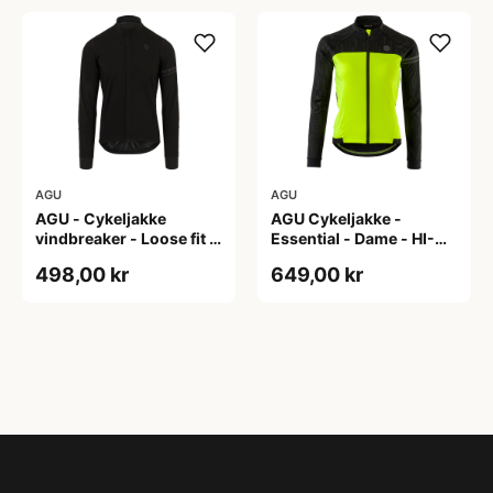
AGU
AGU
AGU - Cykeljakke
AGU Cykeljakke -
vindbreaker - Loose fit -
Essential - Dame - HI-
Sort - Str. XXXL
VIS - Sort/Gul - Str. M
498,00 kr
649,00 kr