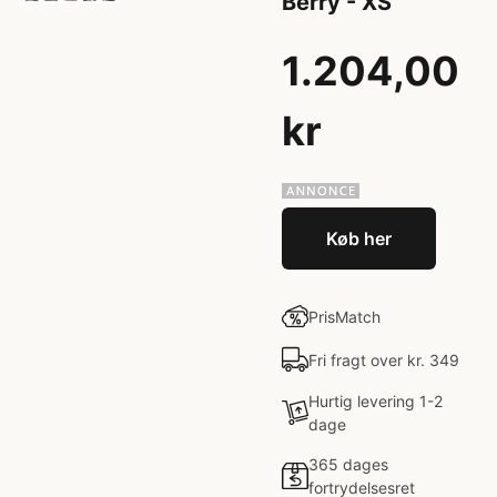
Berry - XS
1.204,00
kr
Køb her
PrisMatch
Fri fragt over kr. 349
Hurtig levering 1-2
dage
365 dages
fortrydelsesret