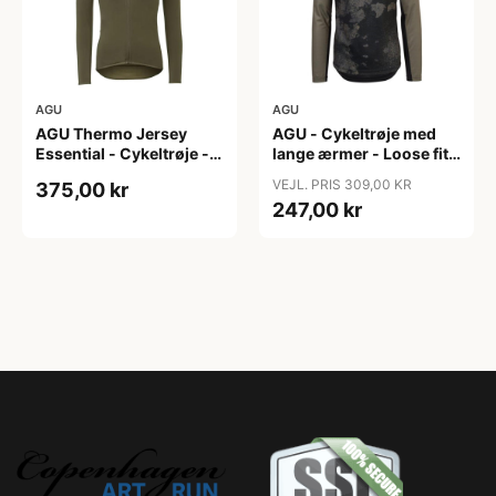
AGU
AGU
AGU Thermo Jersey
AGU - Cykeltrøje med
Essential - Cykeltrøje -
lange ærmer - Loose fit -
Dame - Army grøn - Str.
MTB - Army Grøn - Str. S
VEJL. PRIS 309,00 KR
375,00 kr
XXL
247,00 kr