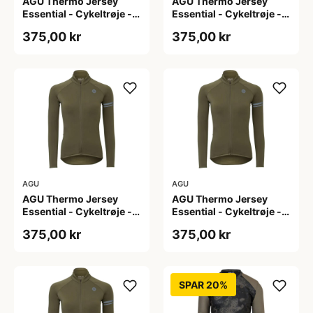
AGU Thermo Jersey
AGU Thermo Jersey
Essential - Cykeltrøje -
Essential - Cykeltrøje -
Dame - Army grøn - Str.
Dame - Army grøn - Str.
375,00 kr
375,00 kr
L
M
AGU
AGU
AGU Thermo Jersey
AGU Thermo Jersey
Essential - Cykeltrøje -
Essential - Cykeltrøje -
Dame - Army grøn - Str.
Dame - Army grøn - Str.
375,00 kr
375,00 kr
S
XL
SPAR 20%