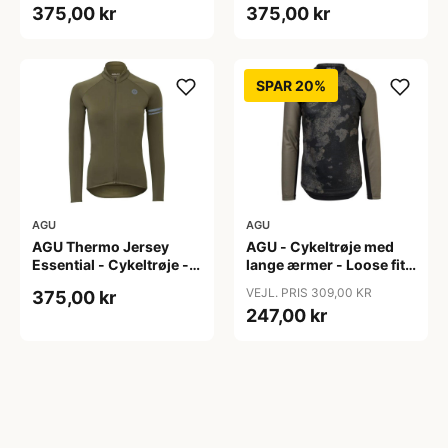
375,00 kr
375,00 kr
S
XL
SPAR 20%
AGU
AGU
AGU Thermo Jersey
AGU - Cykeltrøje med
Essential - Cykeltrøje -
lange ærmer - Loose fit -
Dame - Army grøn - Str.
MTB - Army Grøn - Str. S
VEJL. PRIS 309,00 KR
375,00 kr
XXL
247,00 kr