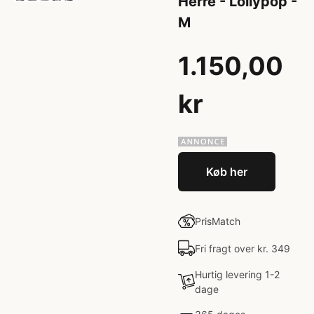
Herre - Lollypop -
M
1.150,00
kr
Køb her
PrisMatch
Fri fragt over kr. 349
Hurtig levering 1-2
dage