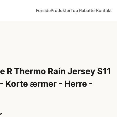
Forside
Produkter
Top Rabatter
Kontakt
e R Thermo Rain Jersey S11
- Korte ærmer - Herre -
r