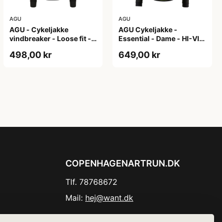
AGU
AGU
AGU - Cykeljakke
AGU Cykeljakke -
vindbreaker - Loose fit -
Essential - Dame - HI-VIS
Sort - Str. XXXL
- Sort/Gul - Str. M
498,00 kr
649,00 kr
COPENHAGENARTRUN.DK
Tlf. 78768672
Mail:
hej@want.dk
Cookie- og privatlivspolitik