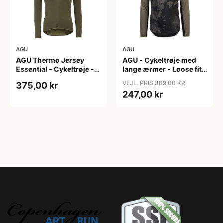
AGU
AGU
AGU Thermo Jersey
AGU - Cykeltrøje med
Essential - Cykeltrøje -
lange ærmer - Loose fit -
Dame - Army grøn - Str.
MTB - Army Grøn - Str. S
VEJL. PRIS 309,00 KR
375,00 kr
XXL
247,00 kr