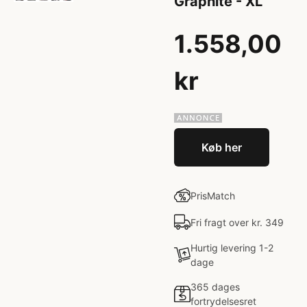
Graphite - XL
1.558,00
kr
Køb her
PrisMatch
Fri fragt over kr. 349
Hurtig levering 1-2
dage
365 dages
fortrydelsesret