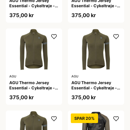
AGU Thermo Jersey
AGU Thermo Jersey
Essential - Cykeltrøje -
Essential - Cykeltrøje -
Dame - Army grøn - Str.
Dame - Army grøn - Str.
375,00 kr
375,00 kr
L
M
AGU
AGU
AGU Thermo Jersey
AGU Thermo Jersey
Essential - Cykeltrøje -
Essential - Cykeltrøje -
Dame - Army grøn - Str.
Dame - Army grøn - Str.
375,00 kr
375,00 kr
S
XL
SPAR 20%