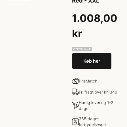
Red - XXL
1.008,00
kr
Køb her
PrisMatch
Fri fragt over kr. 349
Hurtig levering 1-2
dage
365 dages
fortrydelsesret