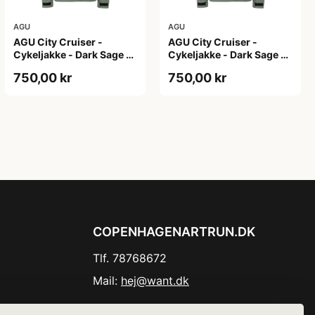
AGU
AGU
AGU City Cruiser -
AGU City Cruiser -
Cykeljakke - Dark Sage -
Cykeljakke - Dark Sage -
XS
XXL
750,00 kr
750,00 kr
COPENHAGENARTRUN.DK
Tlf. 78768672
Mail:
hej@want.dk
Cookie- og privatlivspolitik