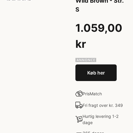
Wild Brown - Str.
S
1.059,00
kr
Køb her
PrisMatch
Fri fragt over kr. 349
Hurtig levering 1-2
dage