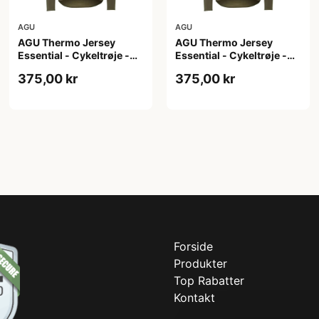
AGU
AGU
AGU Thermo Jersey
AGU Thermo Jersey
Essential - Cykeltrøje -
Essential - Cykeltrøje -
Dame - Army grøn - Str. S
Dame - Army grøn - Str.
375,00 kr
375,00 kr
XL
Forside
Produkter
Top Rabatter
Kontakt