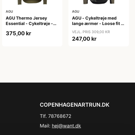
AGU
AGU
AGU Thermo Jersey
AGU - Cykeltrøje med
Essential - Cykeltrøje -
lange ærmer - Loose fit -
Dame - Army grøn - Str.
MTB - Army Grøn - Str. S
VEJL. PRIS 309,00 KR
375,00 kr
XXL
247,00 kr
COPENHAGENARTRUN.DK
Tlf. 78768672
Mail:
hej@want.dk