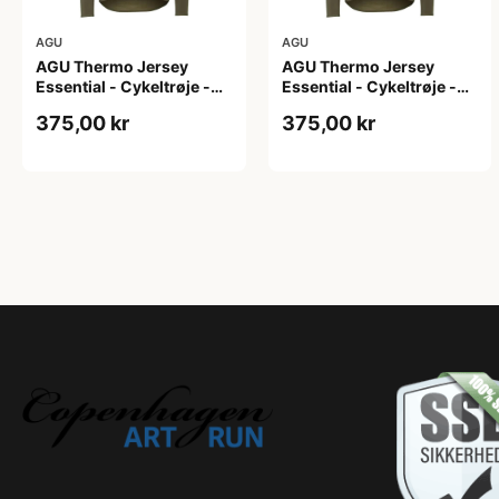
AGU
AGU
AGU Thermo Jersey
AGU Thermo Jersey
Essential - Cykeltrøje -
Essential - Cykeltrøje -
Dame - Army grøn - Str. L
Dame - Army grøn - Str.
375,00 kr
375,00 kr
M