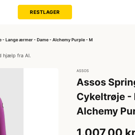
RESTLAGER
je - Lange ærmer - Dame - Alchemy Purple - M
 hjælp fra AI.
ASSOS
Assos Spring
Cykeltrøje 
Alchemy Pur
1.007,00 k