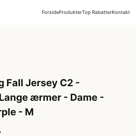
Forside
Produkter
Top Rabatter
Kontakt
 Fall Jersey C2 -
- Lange ærmer - Dame -
ple - M
r