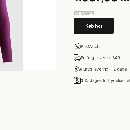
Køb her
PrisMatch
Fri fragt over kr. 349
Hurtig levering 1-2 dage
365 dages fortrydelsesre