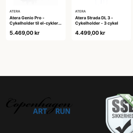
ATERA
ATERA
Atera Genio Pro -
Atera Strada DL 3 -
Cykelholder til el-cykler
Cykelholder - 3 cykel
og MTB op til 4" - 2 cykler
5.469,00 kr
4.499,00 kr