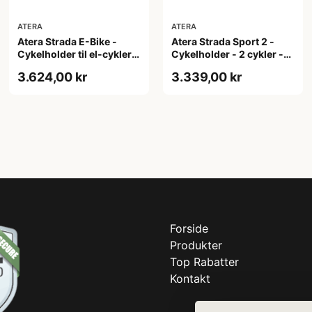
ATERA
ATERA
Atera Strada E-Bike -
Atera Strada Sport 2 -
Cykelholder til el-cykler
Cykelholder - 2 cykler -
og MTB med bredt styr -
Testvinder
3.624,00 kr
3.339,00 kr
2 cykler - Black
Forside
Produkter
Top Rabatter
Kontakt