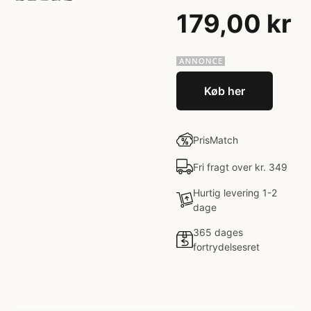
179,00 kr
Køb her
PrisMatch
Fri fragt over kr. 349
Hurtig levering 1-2
dage
365 dages
fortrydelsesret