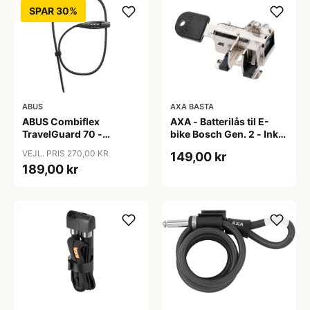
SPAR 30%
ABUS
AXA BASTA
ABUS Combiflex
AXA - Batterilås til E-
TravelGuard 70 -
bike Bosch Gen. 2 - Inkl.
Wirelås - Sort
2 nøgler
VEJL. PRIS 270,00 KR
149,00 kr
189,00 kr