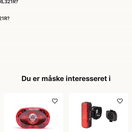
 RL321R?
321R?
Du er måske interesseret i