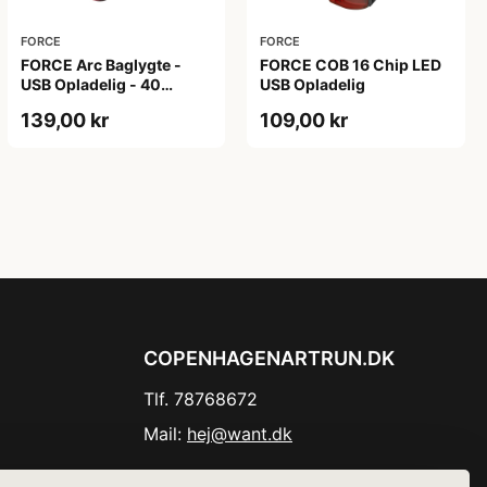
FORCE
FORCE
FORCE Arc Baglygte -
FORCE COB 16 Chip LED
USB Opladelig - 40
USB Opladelig
Lumen
139,00 kr
109,00 kr
COPENHAGENARTRUN.DK
Tlf. 78768672
Mail:
hej@want.dk
Cookie- og privatlivspolitik