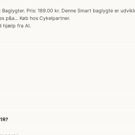
Baglygter. Pris: 189.00 kr. Denne Smart baglygte er udvikl
res p&a... Køb hos Cykelpartner.
 hjælp fra AI.
21R?