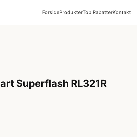
Forside
Produkter
Top Rabatter
Kontakt
art Superflash RL321R