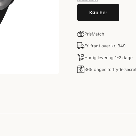
Køb her
PrisMatch
Fri fragt over kr. 349
Hurtig levering 1-2 dage
365 dages fortrydelsesre