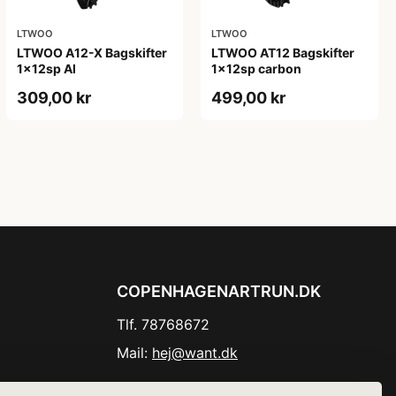
LTWOO
LTWOO
LTWOO A12-X Bagskifter
LTWOO AT12 Bagskifter
1x12sp Al
1x12sp carbon
309,00 kr
499,00 kr
COPENHAGENARTRUN.DK
Tlf. 78768672
Mail:
hej@want.dk
Cookie- og privatlivspolitik