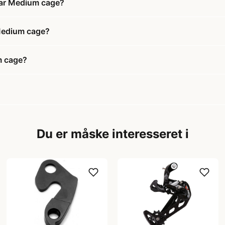
gear Medium cage?
r Medium cage?
um cage?
Du er måske interesseret i