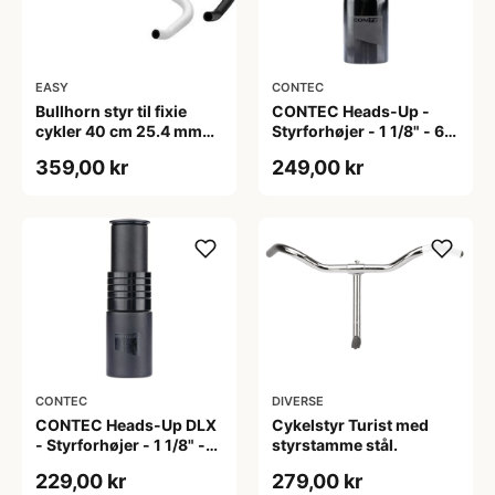
EASY
CONTEC
Bullhorn styr til fixie
CONTEC Heads-Up -
cykler 40 cm 25.4 mm
Styrforhøjer - 1 1/8" - 67
hvid
mm - Sort
359,00 kr
249,00 kr
CONTEC
DIVERSE
CONTEC Heads-Up DLX
Cykelstyr Turist med
- Styrforhøjer - 1 1/8" -
styrstamme stål.
67 mm - Sort
229,00 kr
279,00 kr