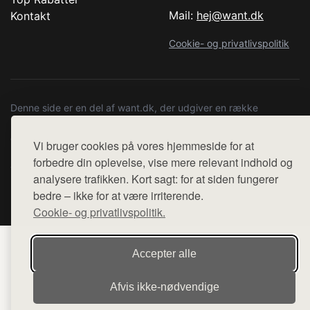
Mail:
hej@want.dk
Kontakt
Cookie- og privatlivspolitik
Denne side er en del af want.dk, der udgiver en række
hjemmesider med præsentation af forskellige produkter fra
diverse webshops. Der sælges ikke varer fra denne side - vi
Vi bruger cookies på vores hjemmeside for at
henviser til de shops, som sælger varen. Vi har heller ikke
forbedre din oplevelse, vise mere relevant indhold og
varerne på lager.
analysere trafikken. Kort sagt: for at siden fungerer
bedre – ikke for at være irriterende.
© 2026 copenhagenartrun.dk. Alle rettigheder forbeholdes.
Cookie- og privatlivspolitik.
Accepter alle
Afvis ikke‑nødvendige