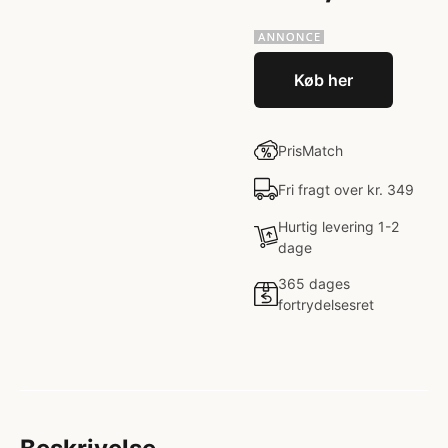
Køb her
PrisMatch
Fri fragt over kr. 349
Hurtig levering 1-2
dage
365 dages
fortrydelsesret