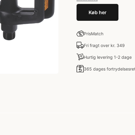
Køb her
PrisMatch
Fri fragt over kr. 349
Hurtig levering 1-2 dage
365 dages fortrydelsesre