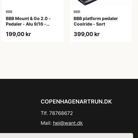
BBB
BBB
BBB Mount & Go 2.0 -
BBB platform pedaler
Pedaler - Alu 9/16 -
Coolride - Sort
Sort/sølv
199,00 kr
399,00 kr
COPENHAGENARTRUN.DK
Tlf. 78768672
Mail:
hej@want.dk
Cookie- og privatlivspolitik