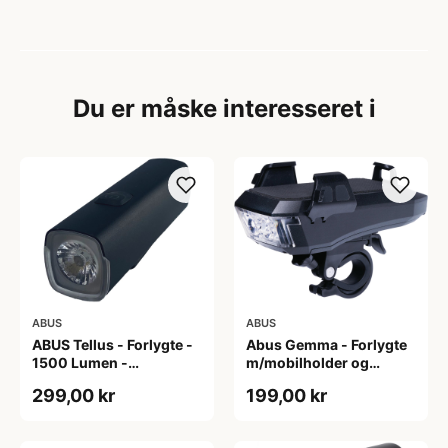
Du er måske interesseret i
ABUS
ABUS
ABUS Tellus - Forlygte -
Abus Gemma - Forlygte
1500 Lumen -
m/mobilholder og
Genopladelig
powerbank - USB
299,00 kr
199,00 kr
opladelig