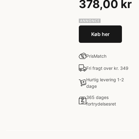
378,00 kr
Køb her
PrisMatch
Fri fragt over kr. 349
Hurtig levering 1-2
dage
365 dages
fortrydelsesret