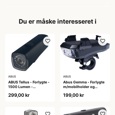
Du er måske interesseret i
ABUS
ABUS
ABUS Tellus - Forlygte -
Abus Gemma - Forlygte
1500 Lumen -
m/mobilholder og
Genopladelig
powerbank - USB
299,00 kr
199,00 kr
opladelig