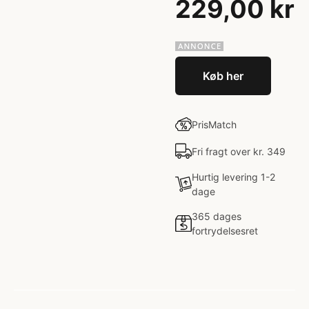
229,00 kr
Køb her
PrisMatch
Fri fragt over kr. 349
Hurtig levering 1-2
dage
365 dages
fortrydelsesret