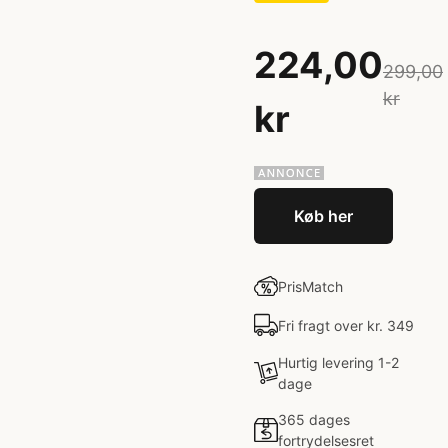
224,00
299,00
kr
kr
Køb her
PrisMatch
Fri fragt over kr. 349
Hurtig levering 1-2
dage
365 dages
fortrydelsesret