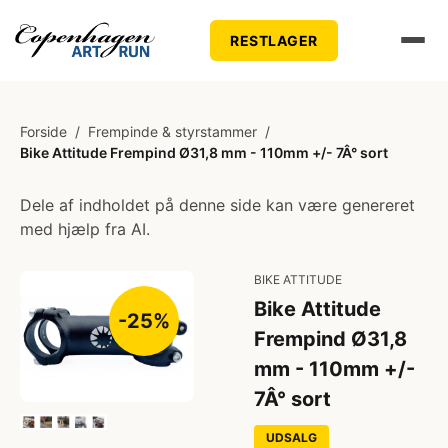
RESTLAGER
Forside
/
Frempinde & styrstammer
/
Bike Attitude Frempind Ø31,8 mm - 110mm +/- 7Â° sort
Dele af indholdet på denne side kan være genereret
med hjælp fra AI.
BIKE ATTITUDE
Bike Attitude
-25%
Frempind Ø31,8
mm - 110mm +/-
7Â° sort
UDSALG