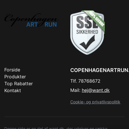
Forside
COPENHAGENARTRUN
Produkter
Tlf. 78768672
Top Rabatter
Mail:
hej@want.dk
Kontakt
Cookie- og privatlivspolitik
Denne side er en del af want.dk, der udgiver en række