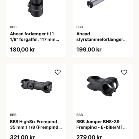
BBB
BBB
Ahead forlænger til 1
Ahead
1/8" forgaffel. 117 mm
styrstammeforlænger
høj. Matsort.
BHP-21
180,00 kr
199,00 kr
BBB
BBB
BBB HighSix Frempind
BBB Jumper BHS-39 -
35 mm 1 1/8 (Frempind
Frempind - E-bike/MTB -
længde: 90 mm)"
40 mm - Ø35 mm - Sort
321,00 kr
279,00 kr