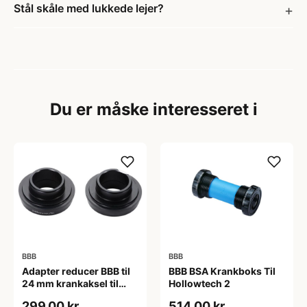
Stål skåle med lukkede lejer?
Du er måske interesseret i
BBB
BBB
Adapter reducer BBB til
BBB BSA Krankboks Til
24 mm krankaksel til
Hollowtech 2
brug i BB30 mm
299,00 kr
514,00 kr