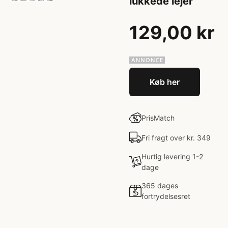
lukkede lejer
129,00 kr
Køb her
PrisMatch
Fri fragt over kr. 349
Hurtig levering 1-2
dage
365 dages
fortrydelsesret