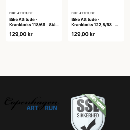
BIKE ATTITUDE
BIKE ATTITUDE
Bike Attitude -
Bike Attitude -
Krankboks 118/68 - Stål
Krankboks 122,5/68 -
skåle med lukkede lejer
Stål skåle med lukkede
129,00 kr
129,00 kr
lejer