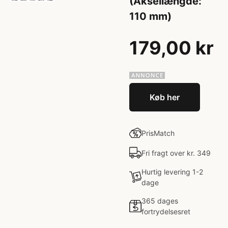
(Aksellængde:
110 mm)
179,00 kr
Køb her
PrisMatch
Fri fragt over kr. 349
Hurtig levering 1-2
dage
365 dages
fortrydelsesret