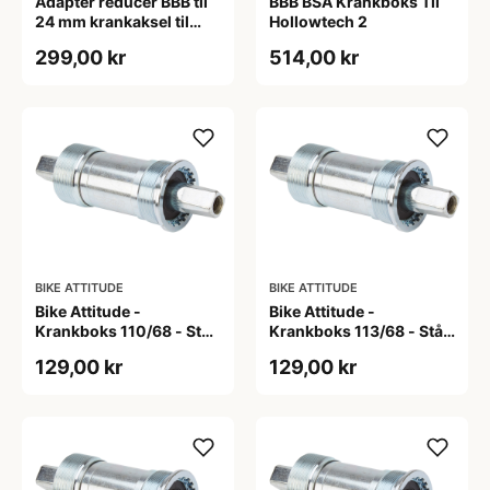
Adapter reducer BBB til
BBB BSA Krankboks Til
24 mm krankaksel til
Hollowtech 2
brug i BB30 mm
299,00 kr
514,00 kr
BIKE ATTITUDE
BIKE ATTITUDE
Bike Attitude -
Bike Attitude -
Krankboks 110/68 - Stål
Krankboks 113/68 - Stål
skåle med lukkede lejer
skåle med lukkede lejer
129,00 kr
129,00 kr