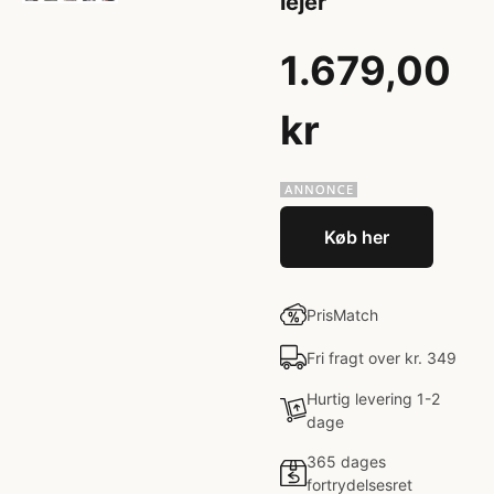
lejer
1.679,00
kr
Køb her
PrisMatch
Fri fragt over kr. 349
Hurtig levering 1-2
dage
365 dages
fortrydelsesret