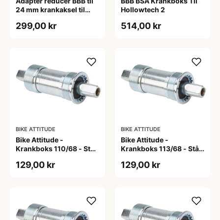
Adapter reducer BBB til
BBB BSA Krankboks Til
24 mm krankaksel til
Hollowtech 2
brug i BB30 mm
299,00 kr
514,00 kr
BIKE ATTITUDE
BIKE ATTITUDE
Bike Attitude -
Bike Attitude -
Krankboks 110/68 - Stål
Krankboks 113/68 - Stål
skåle med lukkede lejer
skåle med lukkede lejer
129,00 kr
129,00 kr