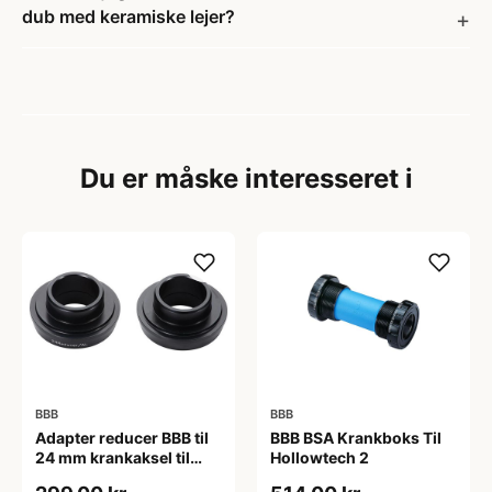
dub med keramiske lejer?
Du er måske interesseret i
BBB
BBB
Adapter reducer BBB til
BBB BSA Krankboks Til
24 mm krankaksel til
Hollowtech 2
brug i BB30 mm