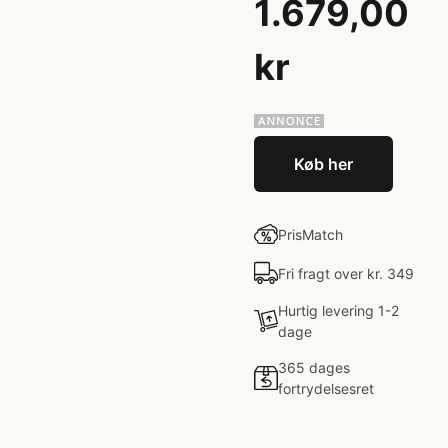
1.679,00
kr
Køb her
PrisMatch
Fri fragt over kr. 349
Hurtig levering 1-2
dage
365 dages
fortrydelsesret