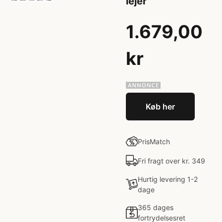
lejer
1.679,00
kr
Køb her
PrisMatch
Fri fragt over kr. 349
Hurtig levering 1-2
dage
365 dages
fortrydelsesret