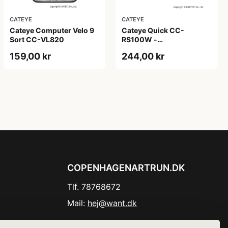
CATEYE
CATEYE
Cateye Computer Velo 9
Cateye Quick CC-
Sort CC-VL820
RS100W -
Cykelcomputer - 7
159,00 kr
244,00 kr
funktioner - Rød
COPENHAGENARTRUN.DK
Tlf. 78768672
Mail:
hej@want.dk
Cookie- og privatlivspolitik