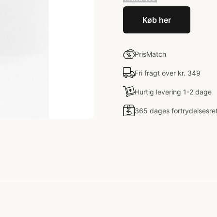
Køb her
PrisMatch
Fri fragt over kr. 349
Hurtig levering 1-2 dage
365 dages fortrydelsesre