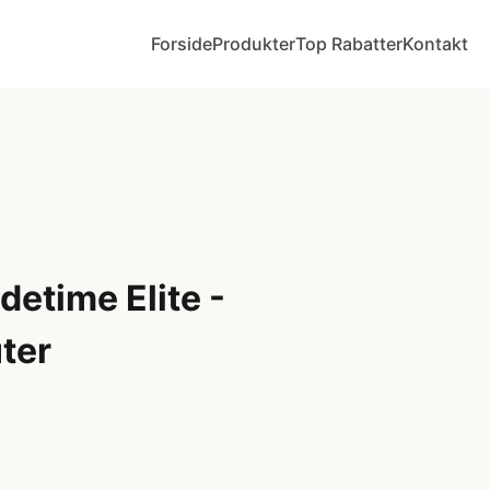
Forside
Produkter
Top Rabatter
Kontakt
detime Elite -
ter