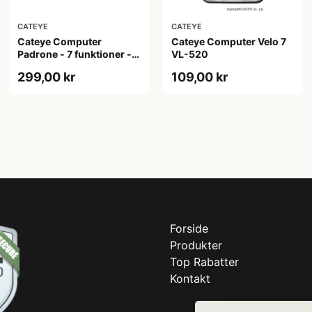
CATEYE
CATEYE
Cateye Computer
Cateye Computer Velo 7
Padrone - 7 funktioner -
VL-520
Hvid - Ekstra stor display
299,00 kr
109,00 kr
- Trådløs CC-PA100W
Forside
Produkter
Top Rabatter
Kontakt